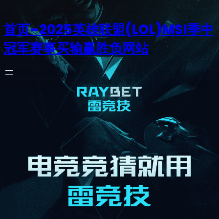
首页–2025英雄联盟(LOL)MSI季中
冠军赛事买输赢胜负网站