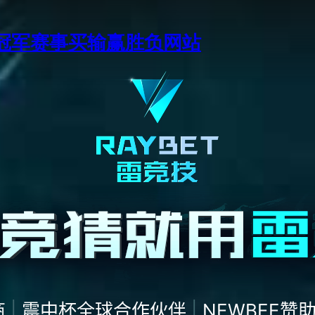
季中冠军赛事买输赢胜负网站