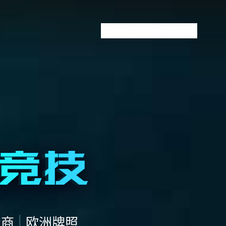
S15全球赛
英雄联盟下注