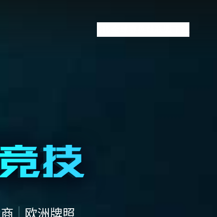
S15全球赛
英雄联盟下注