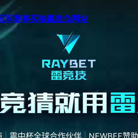
季中冠军赛事买输赢胜负网站