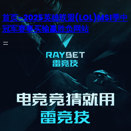
首页–2025英雄联盟(LOL)MSI季中
冠军赛事买输赢胜负网站