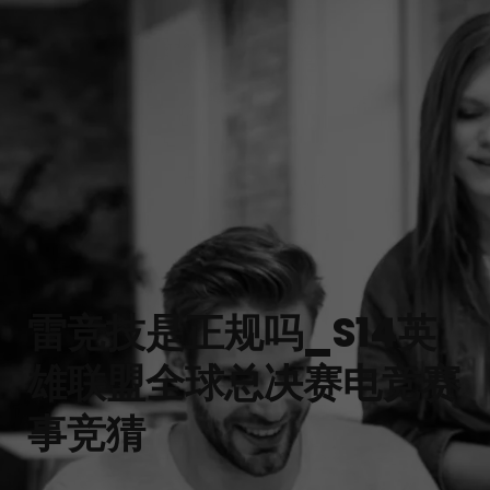
内
容
雷竞技是正规吗_S14英
雄联盟全球总决赛电竞赛
事竞猜