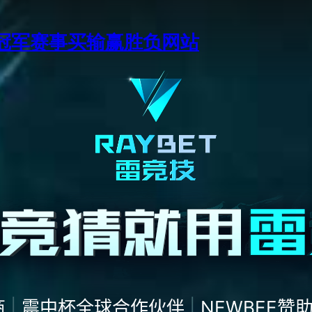
季中冠军赛事买输赢胜负网站