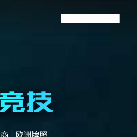
S15全球赛
英雄联盟下注