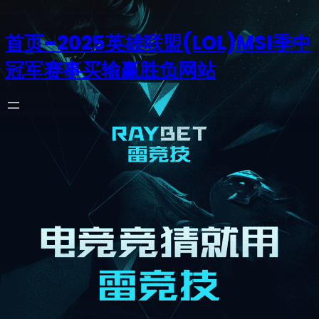
首页–2025英雄联盟(LOL)MSI季中
冠军赛事买输赢胜负网站