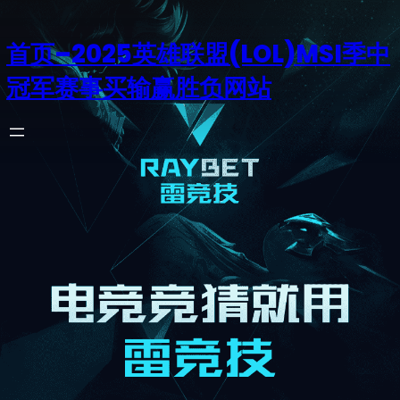
首页–2025英雄联盟(LOL)MSI季中
冠军赛事买输赢胜负网站