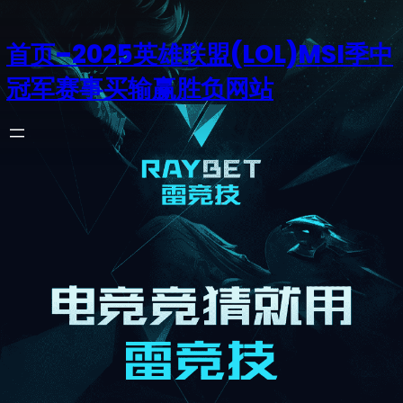
首页–2025英雄联盟(LOL)MSI季中
冠军赛事买输赢胜负网站