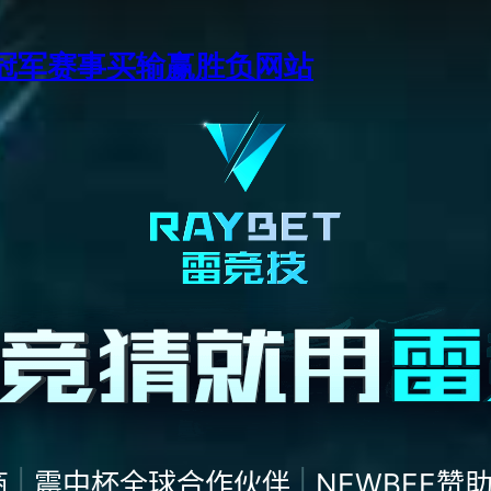
季中冠军赛事买输赢胜负网站