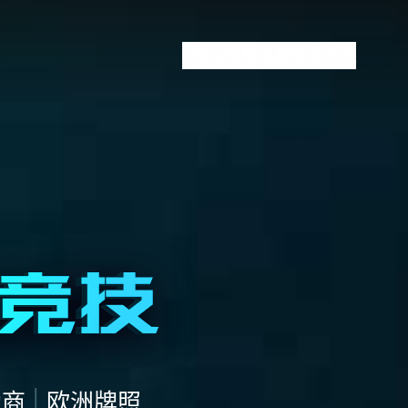
S15全球赛
英雄联盟下注