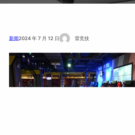
新闻
2024 年 7 月 12 日
雷竞技