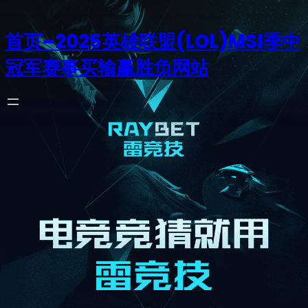
首页–2025英雄联盟(LOL)MSI季中
冠军赛事买输赢胜负网站