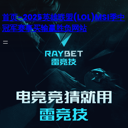
首页–2025英雄联盟(LOL)MSI季中
冠军赛事买输赢胜负网站