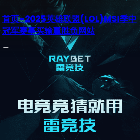
首页–2025英雄联盟(LOL)MSI季中
冠军赛事买输赢胜负网站