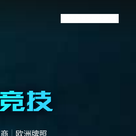
S15全球赛
英雄联盟下注