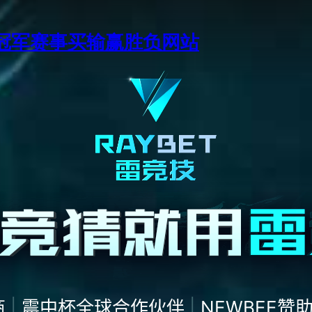
季中冠军赛事买输赢胜负网站