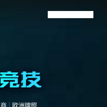
S15全球赛
英雄联盟下注