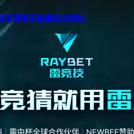
季中冠军赛事买输赢胜负网站