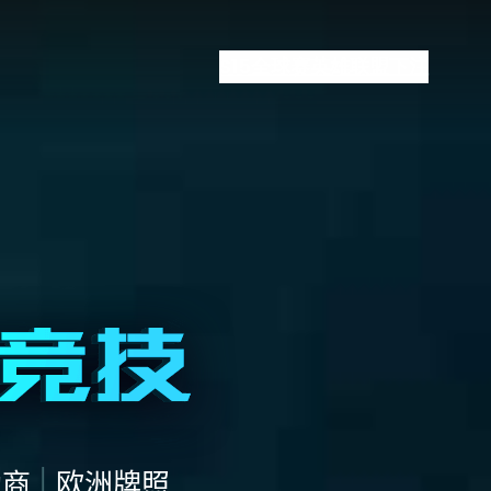
S15全球赛
英雄联盟下注