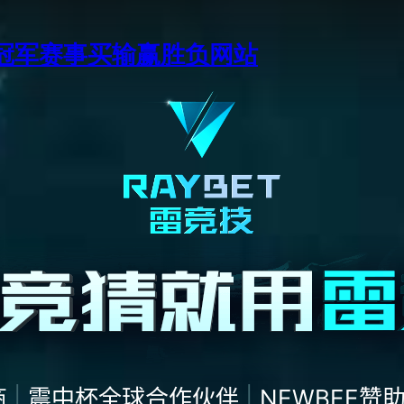
季中冠军赛事买输赢胜负网站