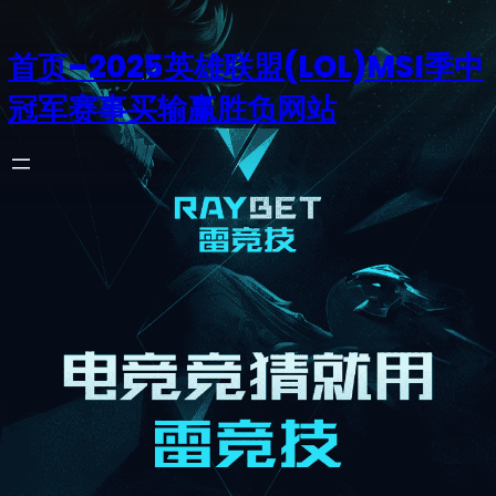
首页–2025英雄联盟(LOL)MSI季中
冠军赛事买输赢胜负网站