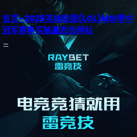
首页–2025英雄联盟(LOL)MSI季中
冠军赛事买输赢胜负网站