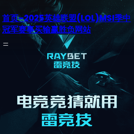
首页–2025英雄联盟(LOL)MSI季中
冠军赛事买输赢胜负网站