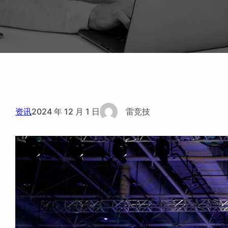
资讯
2024 年 12 月 1 日
雷竞技