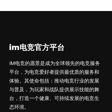
im电竞官方平台
IM电竞的愿景是成为全球领先的电竞服务
平台，为电竞爱好者提供最优质的服务和
体验。其使命包括：推动电竞行业的发展
与普及，为玩家和战队提供展示技能的舞
台，打造一个健康、可持续发展的电竞生
态环境。