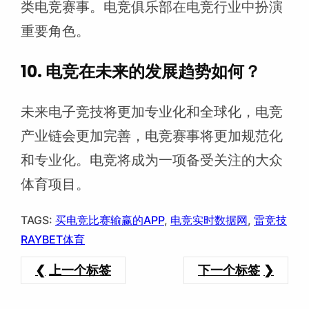
类电竞赛事。电竞俱乐部在电竞行业中扮演
重要角色。
10. 电竞在未来的发展趋势如何？
未来电子竞技将更加专业化和全球化，电竞
产业链会更加完善，电竞赛事将更加规范化
和专业化。电竞将成为一项备受关注的大众
体育项目。
TAGS:
买电竞比赛输赢的APP
, 
电竞实时数据网
, 
雷竞技
RAYBET体育
上一个标签
下一个标签