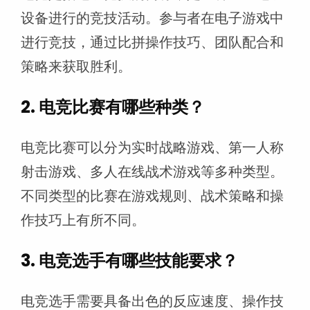
设备进行的竞技活动。参与者在电子游戏中
进行竞技，通过比拼操作技巧、团队配合和
策略来获取胜利。
2. 电竞比赛有哪些种类？
电竞比赛可以分为实时战略游戏、第一人称
射击游戏、多人在线战术游戏等多种类型。
不同类型的比赛在游戏规则、战术策略和操
作技巧上有所不同。
3. 电竞选手有哪些技能要求？
电竞选手需要具备出色的反应速度、操作技