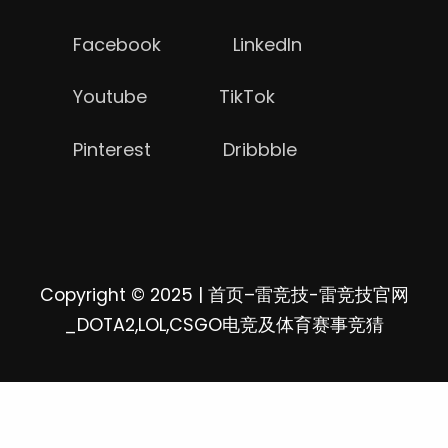
Facebook
LinkedIn
Youtube
TikTok
Pinterest
Dribbble
Copyright © 2025
|
首页–雷竞技-雷竞技官网
_DOTA2,LOL,CSGO电竞及体育赛事竞猜