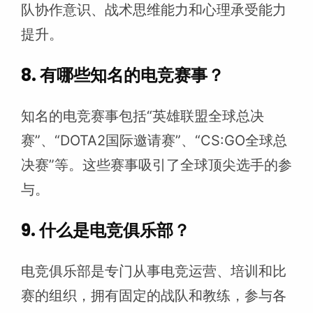
队协作意识、战术思维能力和心理承受能力
提升。
8. 有哪些知名的电竞赛事？
知名的电竞赛事包括“英雄联盟全球总决
赛”、“DOTA2国际邀请赛”、“CS:GO全球总
决赛”等。这些赛事吸引了全球顶尖选手的参
与。
9. 什么是电竞俱乐部？
电竞俱乐部是专门从事电竞运营、培训和比
赛的组织，拥有固定的战队和教练，参与各