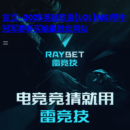
首页–2025英雄联盟(LOL)MSI季中
冠军赛事买输赢胜负网站