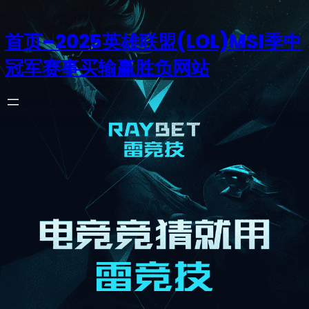
首页–2025英雄联盟(LOL)MSI季中
冠军赛事买输赢胜负网站