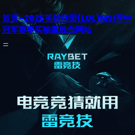
首页–2025英雄联盟(LOL)MSI季中
冠军赛事买输赢胜负网站