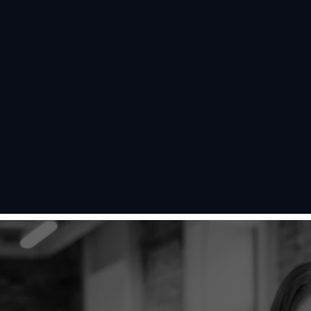
跳
至
内
容