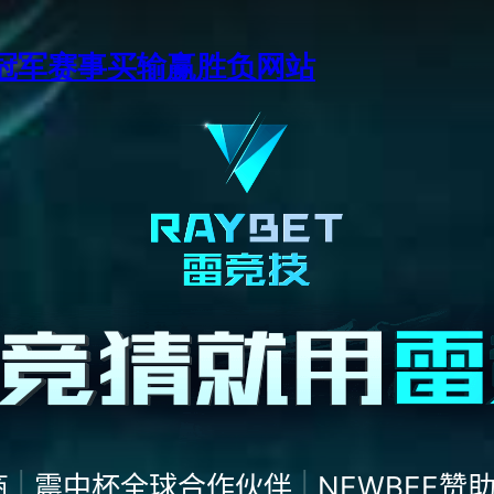
季中冠军赛事买输赢胜负网站