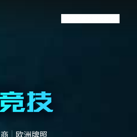
S15全球赛
英雄联盟下注