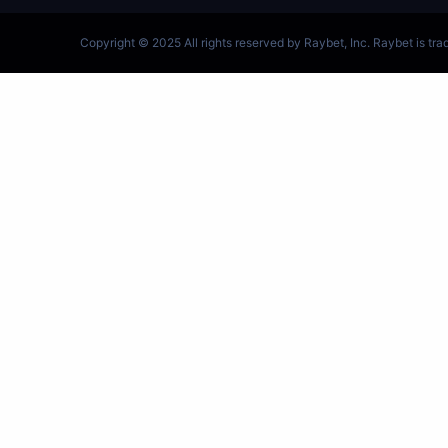
跳
至
内
容
S14总决赛