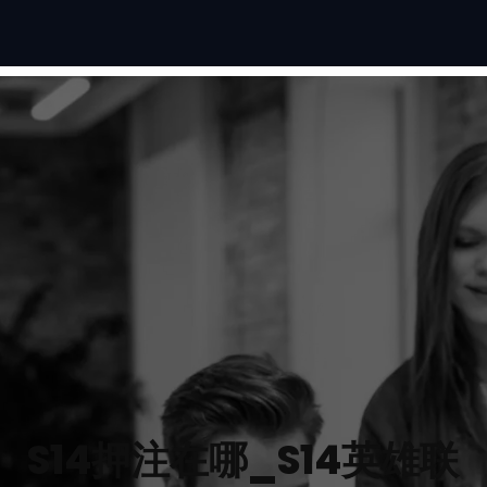
跳
至
内
容
S14押注在哪_S14英雄联