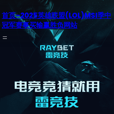
首页–2025英雄联盟(LOL)MSI季中
冠军赛事买输赢胜负网站