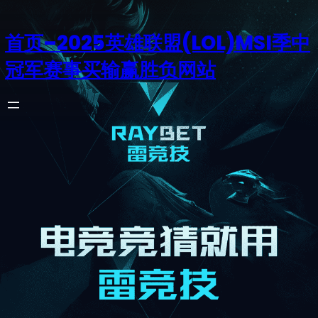
首页–2025英雄联盟(LOL)MSI季中
冠军赛事买输赢胜负网站