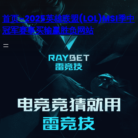
首页–2025英雄联盟(LOL)MSI季中
冠军赛事买输赢胜负网站