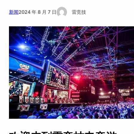
新闻
2024 年 8 月 7 日
雷竞技