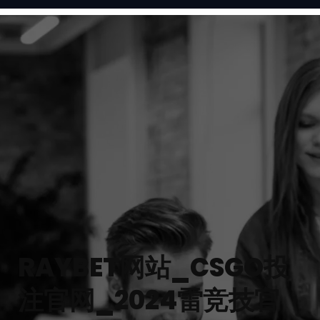
跳
至
内
容
RAYBET网站_CSGO投
注官网_2024雷竞技官