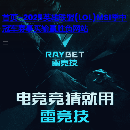
首页–2025英雄联盟(LOL)MSI季中
冠军赛事买输赢胜负网站