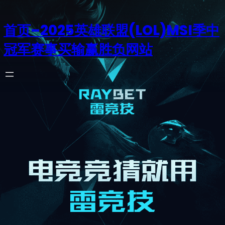
首页–2025英雄联盟(LOL)MSI季中
冠军赛事买输赢胜负网站