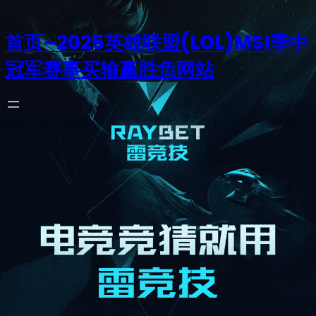
首页–2025英雄联盟(LOL)MSI季中
冠军赛事买输赢胜负网站