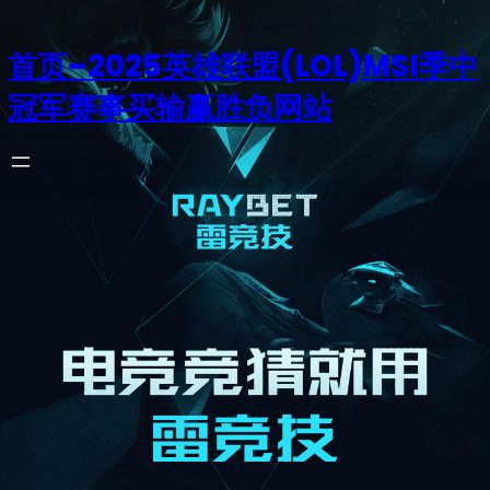
首页–2025英雄联盟(LOL)MSI季中
冠军赛事买输赢胜负网站