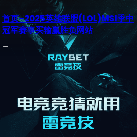
首页–2025英雄联盟(LOL)MSI季中
冠军赛事买输赢胜负网站