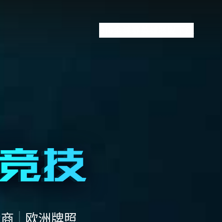
S15全球赛
英雄联盟下注