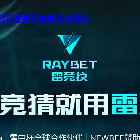
季中冠军赛事买输赢胜负网站