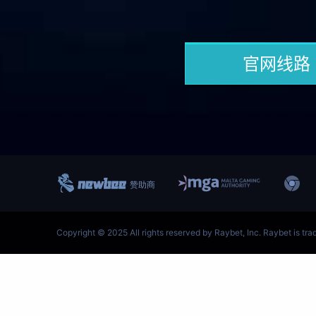
跳
至
内