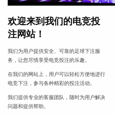
欢迎来到我们的电竞投
注网站！
我们为用户提供安全、可靠的足球下注服
务，让您尽情享受电竞投注的乐趣。
在我们的网站上，用户可以轻松方便地进行
电竞下注，参与各种精彩的投注活动。
我们提供专业的客服团队，随时为用户解决
问题和提供帮助。