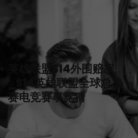
英雄联盟S14外围赔率
_S14英雄联盟全球总决
赛电竞赛事竞猜