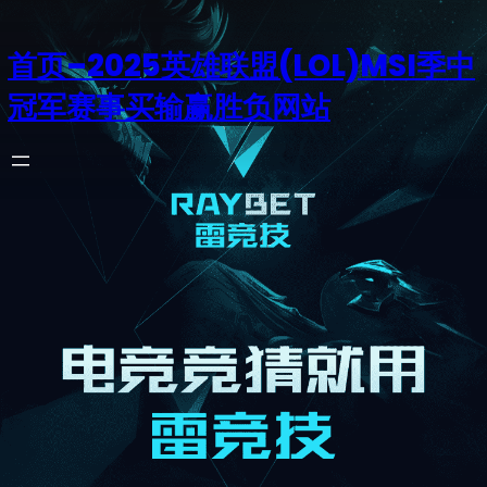
首页–2025英雄联盟(LOL)MSI季中
冠军赛事买输赢胜负网站