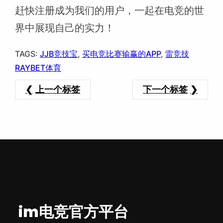
赶快注册成为我们的用户，一起在电竞的世
界中展现自己的实力！
TAGS:
JJB竞技宝
, 
买电竞比赛输赢的APP
, 
雷竞技
RAYBET体育
上一个标签
下一个标签
im电竞官方平台